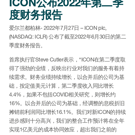
ICON公布2022年第二季
肿瘤学
联系我们
度财务报告
研究中心及患者解决方案
儿科学
环境、社会与公司治理（ESG）
COVID-19的临床试验
罕见病与孤儿病
爱尔兰都柏林- 2022年7月27日 – ICON plc,
医疗智能赋能
研究中心和患者
(NASDAQ: ICLR) 公布了截至2022年6月30日的第二
移植免疫学
季度财务报告。
女性健康
首席执行官Steve Cutler表示，“ICON在第二季度取
疫苗
得了强劲的业绩，反映出行业对我们的服务有着持
治疗领域洞察
续需求。财务业绩持续增长，以合并后的公司为基
础，按定值美元计算，第二季度收入同比增长
4.4%，如果不包括COVID相关研究，则增长约
16%。以合并后的公司为基础，经调整的息税折旧
摊销前利润同比增长16.1%。我们对新ICON的持续
进步感到十分高兴，我们的整合工作预计将在全年
实现1亿美元的成本协同效应，超出我们之前的