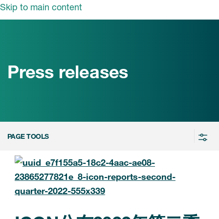
Skip to main content
领域
服务
我们
治疗领域
临床研究服务
Press releases
和活动
商业定位
心血管系统
ON中国
咨询服务
细胞和基因疗法(CGT)
早期服务
中枢神经系统
ICON中国
PAGE TOOLS
战略性解决方案
内分泌与代谢疾病
国大陆办公室
ICON中国
语言服务
感染性疾病
务合作
公司历史
实验室服务
内科与免疫学
我们的荣誉
医学影像服务
医疗器械
Leadership
真实世界洞察