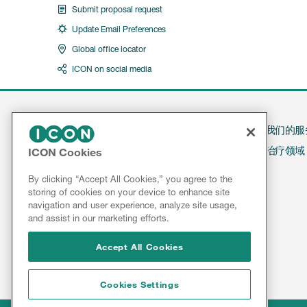
Submit proposal request
Update Email Preferences
Global office locator
ICON on social media
我们的服
治疗领域
ICON Cookies
Contact
By clicking “Accept All Cookies,” you agree to the
storing of cookies on your device to enhance site
Results & Reports
navigation and user experience, analyze site usage,
and assist in our marketing efforts.
Accept All Cookies
Cookies Settings