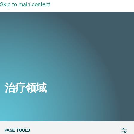
Skip to main content
领域
服务
我们
治疗领域
临床研究服务
和活动
商业定位
心血管系统
ON中国
咨询服务
细胞和基因疗法(CGT)
早期服务
中枢神经系统
ICON中国
治疗领域
战略性解决方案
内分泌与代谢疾病
国大陆办公室
ICON中国
语言服务
感染性疾病
务合作
公司历史
实验室服务
内科与免疫学
我们的荣誉
医学影像服务
医疗器械
Leadership
PAGE TOOLS
真实世界洞察