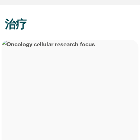
肿瘤学
联系我们
研究中心及患者解决方案
儿科学
环境、社会与公司治理（ESG）
治疗
COVID-19的临床试验
罕见病与孤儿病
医疗智能赋能
研究中心和患者
移植免疫学
女性健康
疫苗
治疗领域洞察